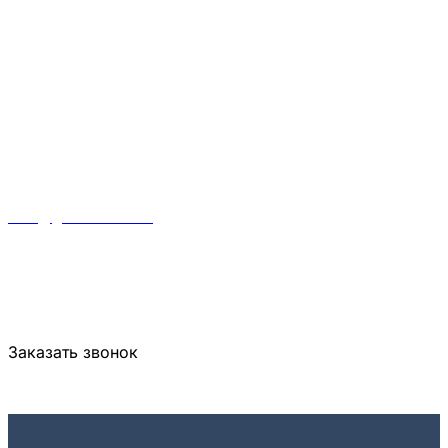
info@gknasledie.ru
Пн-Пт 10:00-19:00
+7 812 989 7000
Заказать звонок
Оставить заявку