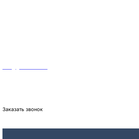
info@gknasledie.ru
Пн-Пт 10:00-19:00
+7 812 989 7000
Заказать звонок
Оставить заявку