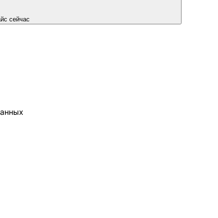
йс сейчас
данных